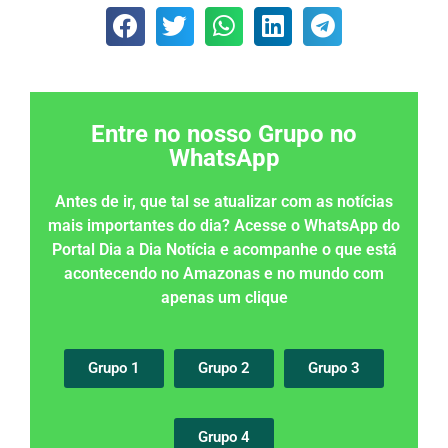
Entre no nosso Grupo no
WhatsApp
Antes de ir, que tal se atualizar com as notícias
mais importantes do dia? Acesse o WhatsApp do
Portal Dia a Dia Notícia e acompanhe o que está
acontecendo no Amazonas e no mundo com
apenas um clique
Grupo 1
Grupo 2
Grupo 3
Grupo 4