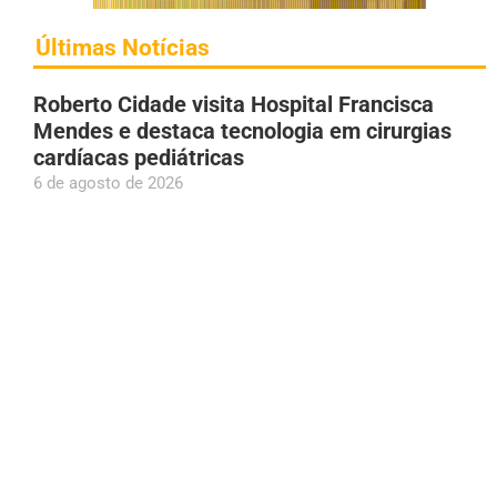
Últimas Notícias
Roberto Cidade visita Hospital Francisca
Mendes e destaca tecnologia em cirurgias
cardíacas pediátricas
6 de agosto de 2026
Tambaqui entra na lista de espécies
ameaçadas e pesca pode ser proibida;
entenda
6 de agosto de 2026
Givancir Oliveira declara ao TSE patrimônio
de R$ 1,61 milhão; aumento é de 1.050%
desde a última eleição
6 de agosto de 2026
Prefeito Renato Junior declara apoio à