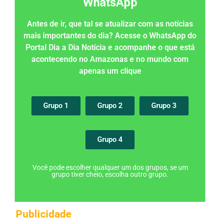
WhatsApp
Antes de ir, que tal se atualizar com as notícias
mais importantes do dia? Acesse o WhatsApp do
Portal Dia a Dia Notícia e acompanhe o que está
acontecendo no Amazonas e no mundo com
apenas um clique
Grupo 1
Grupo 2
Grupo 3
Grupo 4
Você pode escolher qualquer um dos grupos, se um
grupo tiver cheio, escolha outro grupo.
Publicidade